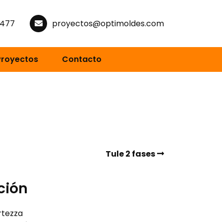
0477
proyectos@optimoldes.com
Proyectos
Contacto
Tule 2 fases
ción
rtezza